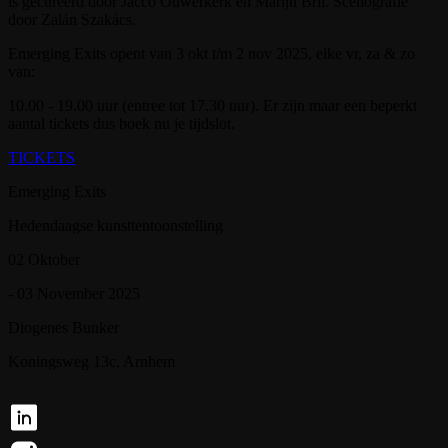
is gecureerd door Jacco Ouwerkerk en Marijn Bril. Scenografie
door Zalán Szakács.
Emerging Exits opent van 3 okt t/m 2 nov 2025, elke vr, za & zo
van:
10.00 - 19.00 uur (entree tot 17.30 uur). Er zijn maar een beperkt
aantal tickets dus boek nu je tijdslot.
TICKETS
Emerging Exits
Hedendaagse kunsttentoonstelling
02 Oktober
- 03 November 2025
Diogenes Bunker
Koningsweg 13c, Arnhem