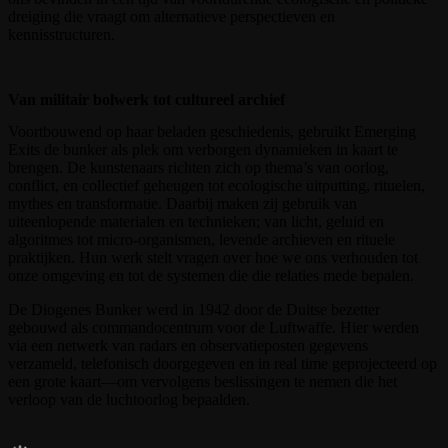
dreiging die vraagt om alternatieve perspectieven en
kennisstructuren.
Van militair bolwerk tot cultureel archief
Voortbouwend op haar beladen geschiedenis, gebruikt Emerging
Exits de bunker als plek om verborgen dynamieken in kaart te
brengen. De kunstenaars richten zich op thema’s van oorlog,
conflict, en collectief geheugen tot ecologische uitputting, rituelen,
mythes en transformatie. Daarbij maken zij gebruik van
uiteenlopende materialen en technieken; van licht, geluid en
algoritmes tot micro-organismen, levende archieven en rituele
praktijken. Hun werk stelt vragen over hoe we ons verhouden tot
onze omgeving en tot de systemen die die relaties mede bepalen.
De Diogenes Bunker werd in 1942 door de Duitse bezetter
gebouwd als commandocentrum voor de Luftwaffe. Hier werden
via een netwerk van radars en observatieposten gegevens
verzameld, telefonisch doorgegeven en in real time geprojecteerd op
een grote kaart—om vervolgens beslissingen te nemen die het
verloop van de luchtoorlog bepaalden.