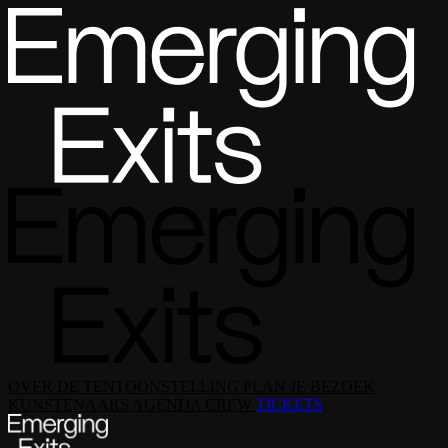
OVER DE TENTOONSTELLING
PLAN JE BEZOEK
KUNSTENAARS
AGENDA
CREW
TICKETS