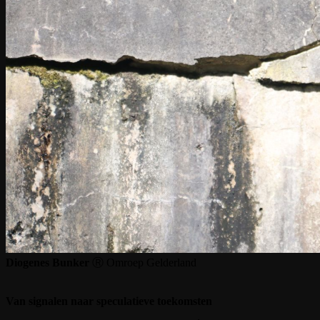
Diogenes Bunker
Ⓡ
Omroep Gelderland
Van signalen naar speculatieve toekomsten