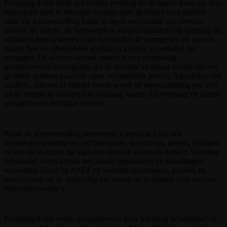
Emerging Exits biedt een unieke ervaring én de laatste kans om deze
historische plek te betreden voordat deze definitief voor publiek
sluit. De tentoonstelling haakt in op de mechaniek van detectie,
analyse en reactie: de kunstwerken vangen signalen van dreiging op,
onthullen hoe systemen onze werkelijkheid vormgeven en openen
ruimte hoe we alternatieve scenario’s kunnen voorstellen en
bevragen. De werken komen samen in een zorgvuldig
georkestreerde scenografie, dat de transitie zichtbaar maakt van een
gesloten systeem naar een open, veranderlijk proces. Afgesloten van
zonlicht, internet of mobiel bereik wordt de tentoonstelling een exit
uit de complexe realiteit van vandaag waarin tijd vertraagt en andere
perspectieven zichtbaar worden.
Naast de tentoonstelling presenteert Emerging Exits een
publieksprogramma met performances, screenings, panels, lezingen
en een radiostation dat signalen uitzendt vanuit de bunker. Stichting
Schuilstad werkt samen met lokale organisaties en instellingen
waaronder Rozet en ArtEZ en verbindt kunstenaars, publiek en
betrokkenen uit de omgeving om samen na te denken over nieuwe
toekomstscenario’s.
Emerging Exits wordt georganiseerd door Stichting Schuildstad en