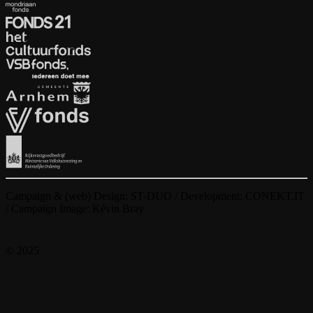
Campaign & (web) Design: ST-DUO / Development: CONEKT.IT
/ Campaign Image: Kévin Bray
© 2025