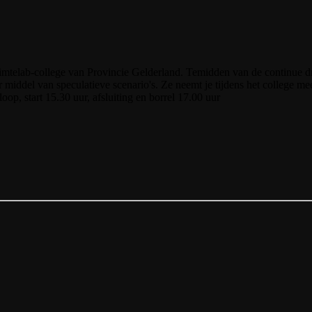
Ruimtelab-college van Provincie Gelderland. Temidden van de continue 
middel van speculatieve scenario's. Ze neemt je tijdens het college me
oop, start 15.30 uur, afsluiting en borrel 17.00 uur