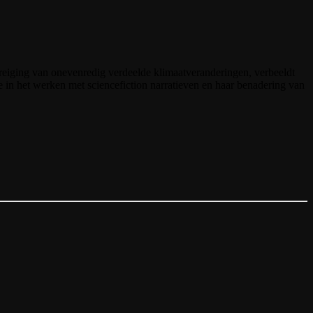
dreiging van onevenredig verdeelde klimaatveranderingen, verbeeldt
e in het werken met sciencefiction narratieven en haar benadering van