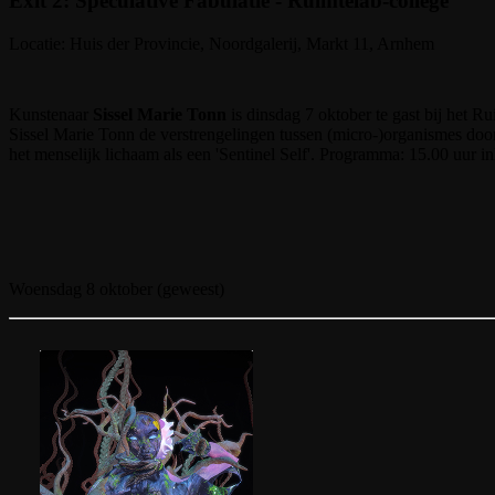
Exit 2: Speculative Fabulatie - Ruimtelab-college
Locatie: Huis der Provincie, Noordgalerij, Markt 11, Arnhem
Kunstenaar
Sissel Marie Tonn
is dinsdag 7 oktober te gast bij het 
Sissel Marie Tonn de verstrengelingen tussen (micro-)organismes door 
het menselijk lichaam als een 'Sentinel Self'. Programma: 15.00 uur inl
Woensdag 8 oktober (geweest)