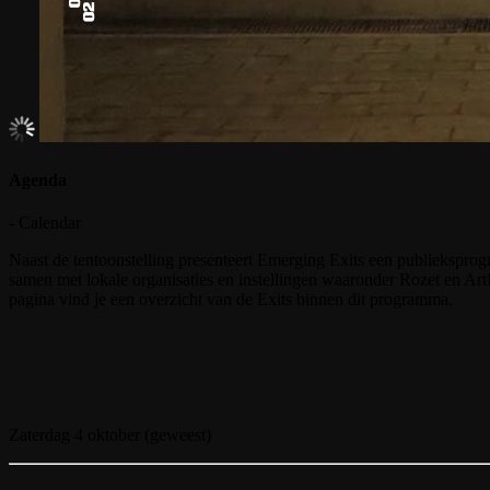
Agenda
- Calendar
Naast de tentoonstelling presenteert Emerging Exits een publieksprogr
samen met lokale organisaties en instellingen waaronder Rozet en A
pagina vind je een overzicht van de Exits binnen dit programma.
Zaterdag 4 oktober (geweest)