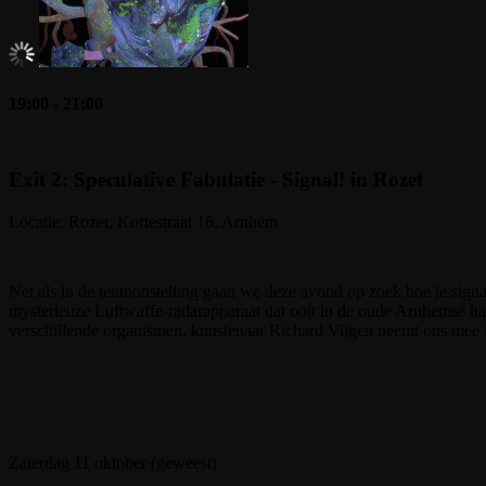
19:00 - 21:00
Exit 2: Speculative Fabulatie - Signal! in Rozet
Locatie: Rozet, Kortestraat 16, Arnhem
Net als in de tentoonstelling gaan we deze avond op zoek hoe je sig
mysterieuze Luftwaffe-radarapparaat dat ooit in de oude Arnhemse h
verschillende organismen, kunstenaar Richard Vijgen neemt ons mee i
Zaterdag 11 oktober (geweest)