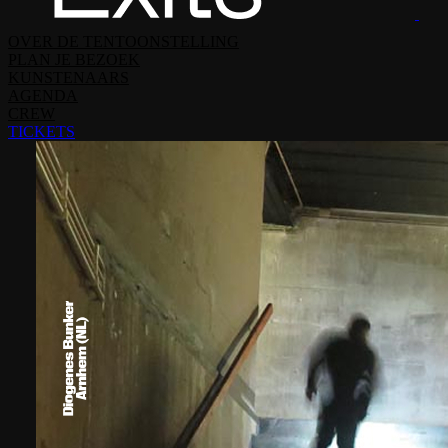
OVER DE TENTOONSTELLING
PLAN JE BEZOEK
KUNSTENAARS
AGENDA
CREW
TICKETS