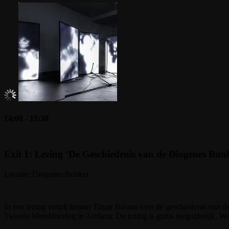
14:00 - 15:30
Exit 1: Lezing ‘De Geschiedenis van de Diogenes Bunke
Locatie: Diogenes Bunker
In een lezing vertelt kenner Elmer Bosma over de geschiedenis van de
Tweede Wereldoorlog in Arnhem. De lezing is gratis toegankelijk. Wann