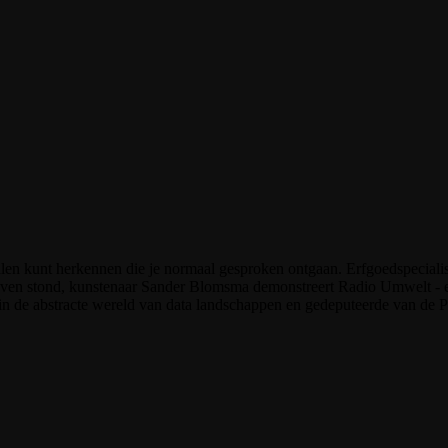
nalen kunt herkennen die je normaal gesproken ontgaan. Erfgoedspecial
aven stond, kunstenaar Sander Blomsma demonstreert Radio Umwelt - e
n de abstracte wereld van data landschappen en gedeputeerde van de Pr