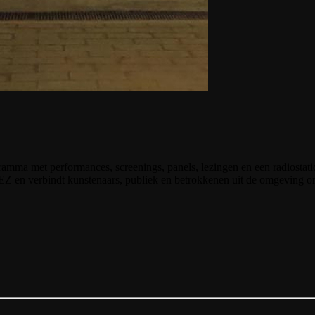
amma met performances, screenings, panels, lezingen en een radiostatio
rtEZ en verbindt kunstenaars, publiek en betrokkenen uit de omgeving