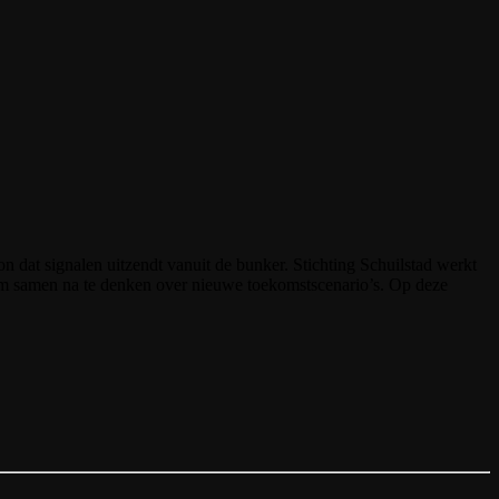
n dat signalen uitzendt vanuit de bunker. Stichting Schuilstad werkt
 om samen na te denken over nieuwe toekomstscenario’s. Op deze